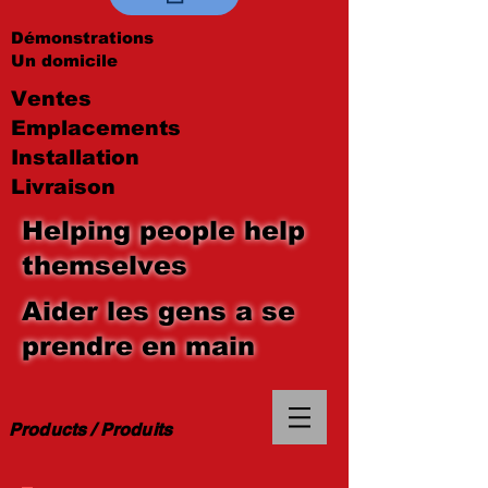
Démonstrations
Un domicile
Ventes
Emplacements
Installation
Livraison
Helping people help
themselves
Aider les gens a se
prendre en main
Products / Produits