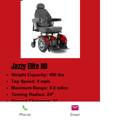
Jazzy Elite HD
Weight Capacity: 450 lbs
Top Speed: 4 mph
Maximum Range: 9.8 miles
Turning Radius: 24"
Ground Clearance: 3"
Dimensions: (L) 35.5" x (w) 24.25"
Seat Dimensions: 18" x 18-20", 20" x
Phone
Email
18-20" and 22" x 20-22"
Base Weight: 99 lbs
Battery Weight (pair): 37 lbs each