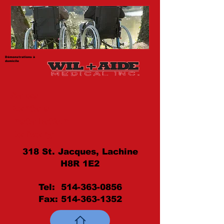
Démonstrations à
domicile
Sales
Rentals
Installation
Delivery
318 St. Jacques, Lachine
H8R 1E2
Tel:
514-363-0856
Fax:
514-363-1352